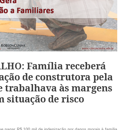
HO: Família receberá
ação de construtora pela
e trabalhava às margens
m situação de risco
ue pagar R$ 100 mil de indenização por danos morais à família