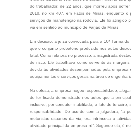
do trabalhador, de 22 anos, que morreu após sofre
2018, no km 407, em Patos de Minas, enquanto o j
serviços de manutenção na rodovia. Ele foi atingido 
via em sentido ao município de Varjão de Minas.
Em decisão, a juíza convocada para a 10ª Turma d
que o conjunto probatório produzido nos autos deixo
fatal. Como relatora no processo, a magistrada desta
de risco. Ele trabalhava como servente às margens 
devido às atividades desempenhadas pela empresa d
equipamentos e serviços gerais na área de engenharia 
Na defesa, a empresa negou responsabilidade, alegan
de ter ficado demonstrado nos autos que a principal 
inclusive, por condutor inabilitado, o fato de terceir
responsabilidade. De acordo com a julgadora, “a po
motoristas usuários da via, era intrínseca à ativi
atividade principal da empresa ré”. Segundo ela, é n