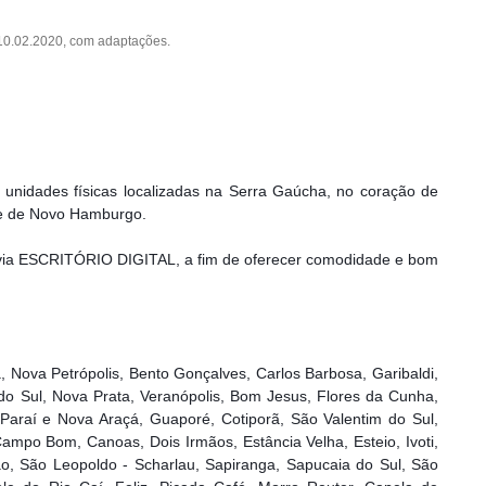
 10.02.2020, com adaptações.
idades físicas localizadas na Serra Gaúcha, no coração de
de de Novo Hamburgo.
 via ESCRITÓRIO DIGITAL, a fim de oferecer comodidade e bom
, Nova Petrópolis, Bento Gonçalves, Carlos Barbosa, Garibaldi,
o Sul, Nova Prata, Veranópolis, Bom Jesus, Flores da Cunha,
araí e Nova Araçá, Guaporé, Cotiporã, São Valentim do Sul,
Campo Bom, Canoas, Dois Irmãos, Estância Velha, Esteio, Ivoti,
o, São Leopoldo - Scharlau, Sapiranga, Sapucaia do Sul, São