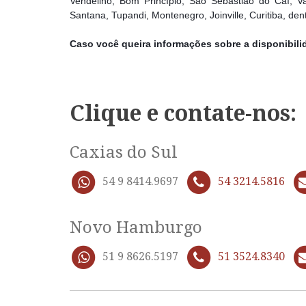
Vendelino, Bom Princípio, São Sebastião do Caí, V
Santana, Tupandi, Montenegro, Joinville, Curitiba, den
Caso você queira informações sobre a disponibili
Clique e contate-nos:
Caxias do Sul
54 9 8414.9697
54 3214.5816
Novo Hamburgo
51 9 8626.5197
51 3524.8340