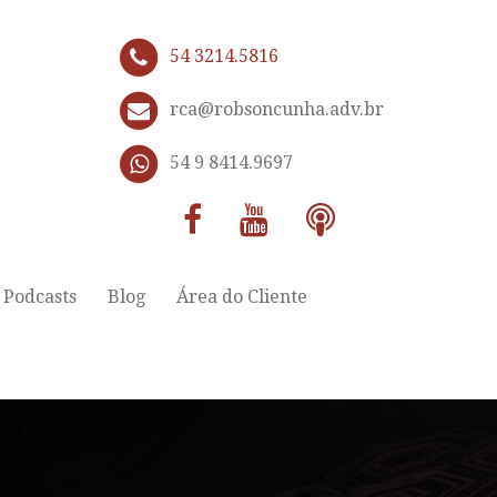
54 3214.5816
rca@robsoncunha.adv.br
54 9 8414.9697
Podcasts
Blog
Área do Cliente