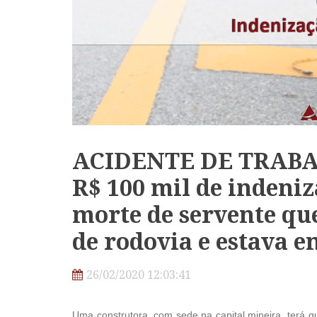
ACIDENTE DE TRABAL
R$ 100 mil de indeniz
morte de servente qu
de rodovia e estava e
26/02/2020 12:03:41
Uma construtora, com sede na capital mineira, terá q