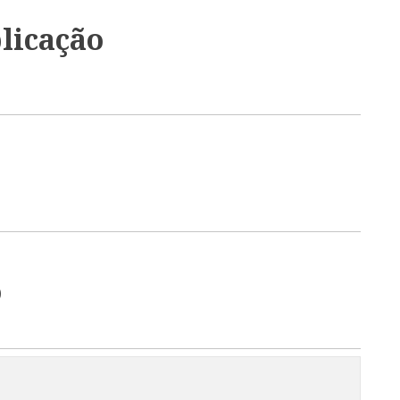
licação
o