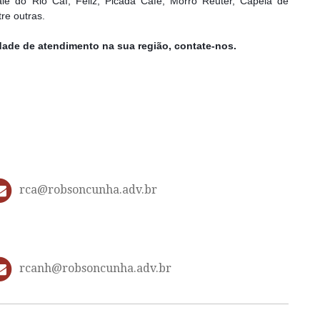
ale do Rio Caí, Feliz, Picada Café, Morro Reuter, Capela de
tre outras.
dade de atendimento na sua região, contate-nos.
rca@robsoncunha.adv.br
rcanh@robsoncunha.adv.br