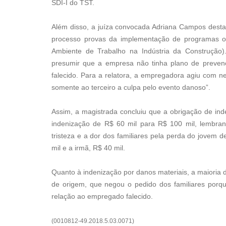
SDI-I do TST.
Além disso, a juíza convocada Adriana Campos dest
processo provas da implementação de programas o
Ambiente de Trabalho na Indústria da Construção)
presumir que a empresa não tinha plano de prevençã
falecido. Para a relatora, a empregadora agiu com n
somente ao terceiro a culpa pelo evento danoso”.
Assim, a magistrada concluiu que a obrigação de ind
indenização de R$ 60 mil para R$ 100 mil, lembran
tristeza e a dor dos familiares pela perda do jovem 
mil e a irmã, R$ 40 mil.
Quanto à indenização por danos materiais, a maiori
de origem, que negou o pedido dos familiares por
relação ao empregado falecido.
(0010812-49.2018.5.03.0071)