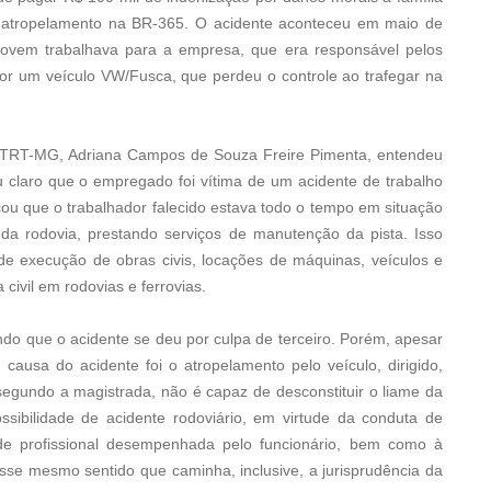
r atropelamento na BR-365. O acidente aconteceu em maio de
ovem trabalhava para a empresa, que era responsável pelos
por um veículo VW/Fusca, que perdeu o controle ao trafegar na
o TRT-MG, Adriana Campos de Souza Freire Pimenta, entendeu
u claro que o empregado foi vítima de um acidente de trabalho
cou que o trabalhador falecido estava todo o tempo em situação
da rodovia, prestando serviços de manutenção da pista. Isso
e execução de obras civis, locações de máquinas, veículos e
civil em rodovias e ferrovias.
do que o acidente se deu por culpa de terceiro. Porém, apesar
causa do acidente foi o atropelamento pelo veículo, dirigido,
o, segundo a magistrada, não é capaz de desconstituir o liame da
ssibilidade de acidente rodoviário, em virtude da conduta de
dade profissional desempenhada pelo funcionário, bem como à
esse mesmo sentido que caminha, inclusive, a jurisprudência da