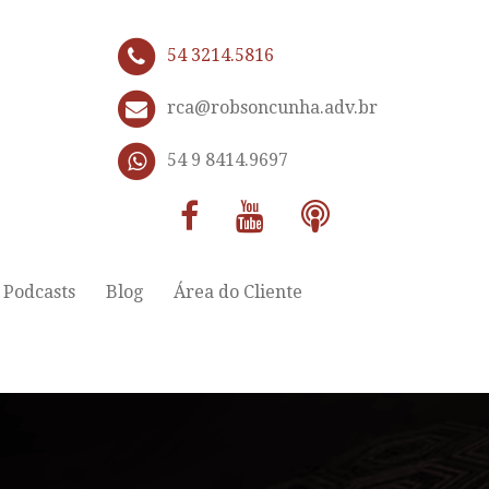
54 3214.5816
rca@robsoncunha.adv.br
54 9 8414.9697
Podcasts
Blog
Área do Cliente