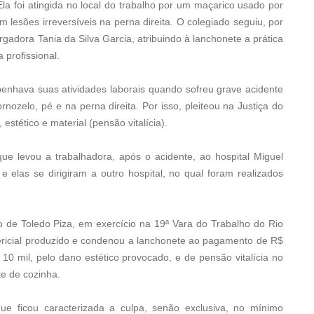
a foi atingida no local do trabalho por um maçarico usado por
lesões irreversíveis na perna direita. O colegiado seguiu, por
adora Tania da Silva Garcia, atribuindo à lanchonete a prática
 profissional.
penhava suas atividades laborais quando sofreu grave acidente
rnozelo, pé e na perna direita. Por isso, pleiteou na Justiça do
stético e material (pensão vitalícia).
e levou a trabalhadora, após o acidente, ao hospital Miguel
 elas se dirigiram a outro hospital, no qual foram realizados
ro de Toledo Piza, em exercício na 19ª Vara do Trabalho do Rio
pericial produzido e condenou a lanchonete ao pagamento de R$
 10 mil, pelo dano estético provocado, e de pensão vitalícia no
e de cozinha.
ue ficou caracterizada a culpa, senão exclusiva, no mínimo