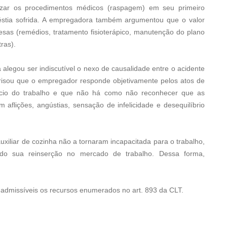
lizar os procedimentos médicos (raspagem) em seu primeiro
éstia sofrida. A empregadora também argumentou que o valor
esas (remédios, tratamento fisioterápico, manutenção do plano
ras).
alegou ser indiscutível o nexo de causalidade entre o acidente
frisou que o empregador responde objetivamente pelos atos de
cio do trabalho e que não há como não reconhecer que as
aflições, angústias, sensação de infelicidade e desequilíbrio
uxiliar de cozinha não a tornaram incapacitada para o trabalho,
tando sua reinserção no mercado de trabalho. Dessa forma,
o admissíveis os recursos enumerados no art. 893 da CLT.