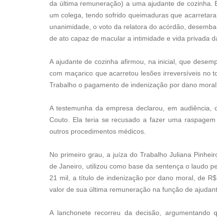
da última remuneração) a uma ajudante de cozinha. El
um colega, tendo sofrido queimaduras que acarretaram 
unanimidade, o voto da relatora do acórdão, desembarg
de ato capaz de macular a intimidade e vida privada da
A ajudante de cozinha afirmou, na inicial, que desem
com maçarico que acarretou lesões irreversíveis no to
Trabalho o pagamento de indenização por dano moral, e
A testemunha da empresa declarou, em audiência, qu
Couto. Ela teria se recusado a fazer uma raspagem e
outros procedimentos médicos.
No primeiro grau, a juíza do Trabalho Juliana Pinhei
de Janeiro, utilizou como base da sentença o laudo 
21 mil, a título de indenização por dano moral, de R$
valor de sua última remuneração na função de ajudant
A lanchonete recorreu da decisão, argumentando q