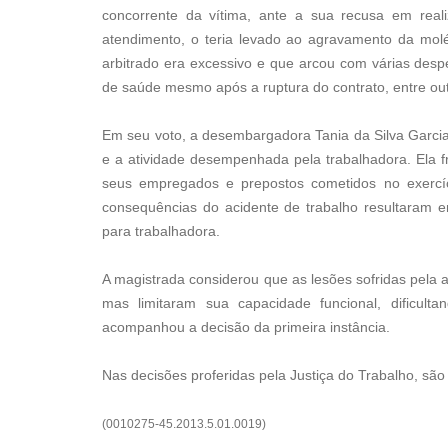
concorrente da vítima, ante a sua recusa em rea
atendimento, o teria levado ao agravamento da mol
arbitrado era excessivo e que arcou com várias desp
de saúde mesmo após a ruptura do contrato, entre out
Em seu voto, a desembargadora Tania da Silva Garcia 
e a atividade desempenhada pela trabalhadora. Ela 
seus empregados e prepostos cometidos no exercí
consequências do acidente de trabalho resultaram em 
para trabalhadora.
A magistrada considerou que as lesões sofridas pela a
mas limitaram sua capacidade funcional, dificul
acompanhou a decisão da primeira instância.
Nas decisões proferidas pela Justiça do Trabalho, sã
(0010275-45.2013.5.01.0019)