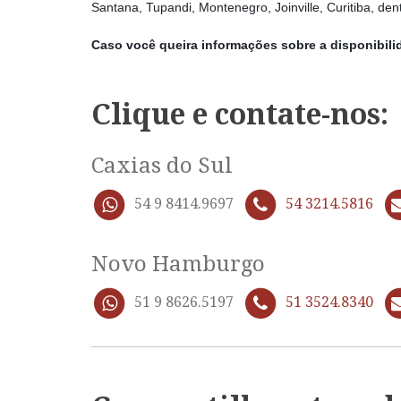
Santana, Tupandi, Montenegro, Joinville, Curitiba, den
Caso você queira informações sobre a disponibili
Clique e contate-nos:
Caxias do Sul
54 9 8414.9697
54 3214.5816
Novo Hamburgo
51 9 8626.5197
51 3524.8340