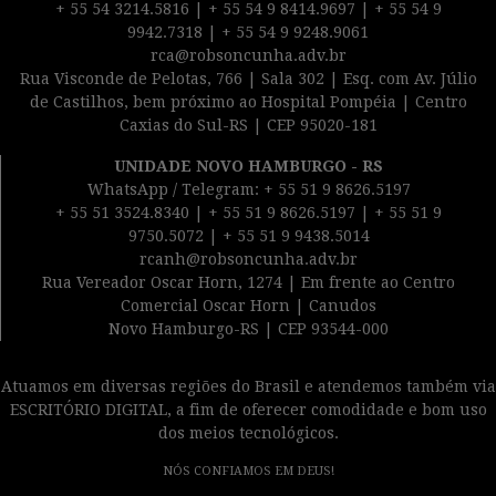
+ 55 54 3214.5816 | + 55 54 9 8414.9697 | + 55 54 9
9942.7318 | + 55 54 9 9248.9061
rca@robsoncunha.adv.br
Rua Visconde de Pelotas, 766 | Sala 302 | Esq. com Av. Júlio
de Castilhos, bem próximo ao Hospital Pompéia | Centro
Caxias do Sul-RS | CEP 95020-181
UNIDADE NOVO HAMBURGO - RS
WhatsApp / Telegram: + 55 51 9 8626.5197
+ 55 51 3524.8340 | + 55 51 9 8626.5197 | + 55 51 9
9750.5072 | + 55 51 9 9438.5014
rcanh@robsoncunha.adv.br
Rua Vereador Oscar Horn, 1274 | Em frente ao Centro
Comercial Oscar Horn | Canudos
Novo Hamburgo-RS | CEP 93544-000
Atuamos em diversas regiões do Brasil e atendemos também via
ESCRITÓRIO DIGITAL, a fim de oferecer comodidade e bom uso
dos meios tecnológicos.
NÓS CONFIAMOS EM DEUS!