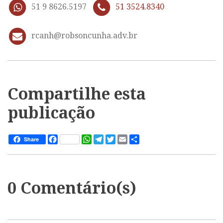
51 9 8626.5197
51 3524.8340
rcanh@robsoncunha.adv.br
Compartilhe esta
publicação
Facebook
WhatsApp
Telegram
Twitter
Email
Share
Share
0 Comentário(s)