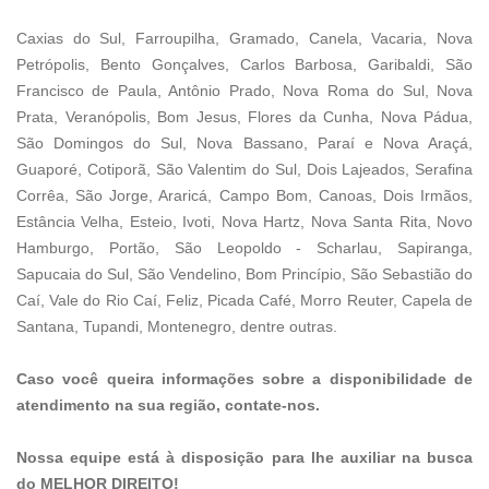
Caxias do Sul, Farroupilha, Gramado, Canela, Vacaria, Nova
Petrópolis, Bento Gonçalves, Carlos Barbosa, Garibaldi, São
Francisco de Paula, Antônio Prado, Nova Roma do Sul, Nova
Prata, Veranópolis, Bom Jesus, Flores da Cunha, Nova Pádua,
São Domingos do Sul, Nova Bassano, Paraí e Nova Araçá,
Guaporé, Cotiporã, São Valentim do Sul, Dois Lajeados, Serafina
Corrêa, São Jorge, Araricá, Campo Bom, Canoas, Dois Irmãos,
Estância Velha, Esteio, Ivoti, Nova Hartz, Nova Santa Rita, Novo
Hamburgo, Portão, São Leopoldo - Scharlau, Sapiranga,
Sapucaia do Sul, São Vendelino, Bom Princípio, São Sebastião do
Caí, Vale do Rio Caí, Feliz, Picada Café, Morro Reuter, Capela de
Santana, Tupandi, Montenegro, dentre outras.
Caso você queira informações sobre a disponibilidade de
atendimento na sua região, contate-nos.
Nossa equipe está à disposição para lhe auxiliar na busca
do MELHOR DIREITO!