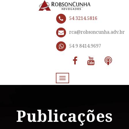
54 3214.5816
rca@robsoncunha.adv.br
54 9 8414.9697
Toggle
navigation
Publicações