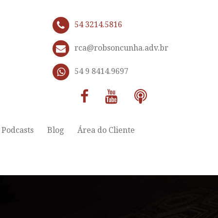
54 3214.5816
rca@robsoncunha.adv.br
54 9 8414.9697
Podcasts
Blog
Área do Cliente