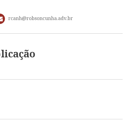
rcanh@robsoncunha.adv.br
licação