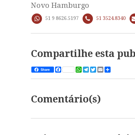
Novo Hamburgo
51 9 8626.5197
51 3524.8340
Compartilhe esta pub
Facebook
WhatsApp
Telegram
Twitter
Email
Share
Share
Comentário(s)