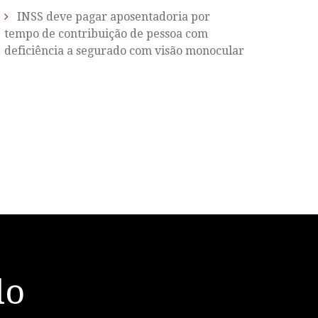
INSS deve pagar aposentadoria por
tempo de contribuição de pessoa com
deficiência a segurado com visão monocular
do